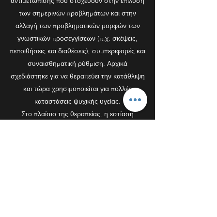
αντιμετώπισης που στοχεύουν στην επίλυση
των σημερινών προβλημάτων και στην
αλλαγή των προβληματικών μορφών των
γνωστικών προσεγγίσεων (π.χ. σκέψεις,
πεποιθήσεις και διαθέσεις), συμπεριφορές και
συναισθηματική ρύθμιση. Αρχικά
σχεδιάστηκε για να θεραπεύει την κατάθλιψη
και τώρα χρησιμοποιείται για πολλές
καταστάσεις ψυχικής υγείας.
Στο πλαίσιο της θεραπείας, η εστίαση
τοποθετείται στον τρόπο που το άτομο
αντιλαμβάνεται ένα γεγονός και πώς το
αξιολογεί, και όχι τόσο στο γεγονός το ίδιο.
Οι γνωστικές διεργασίες που συμβαίνουν
αυτόματα κατά την διάρκεια της
αξιολόγησης είναι ο στόχος στη διάρκεια της
θεραπείας. Μία προβληματική αξιολόγηση
ενός συμβάντος μπορεί να οδηγήσει στην