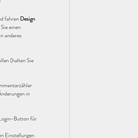
d fahren 
Design
Sie einen 
in anderes 
llen (halten Sie 
ommentarzähler 
Änderungen in 
 Login-Button für 
n Einstellungen 