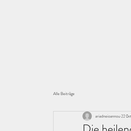
ΑΡΙΑΔΝΗ ΙΩΑΝΝΟΥ
ΕΓΓΕΚΡΙΜΕΝΗ ΚΛΙΝΙΚΗ ΨΥΧΟΛΟΓΟ
Alle Beiträge
ariadneioannou
22 Οκ
Die heilen